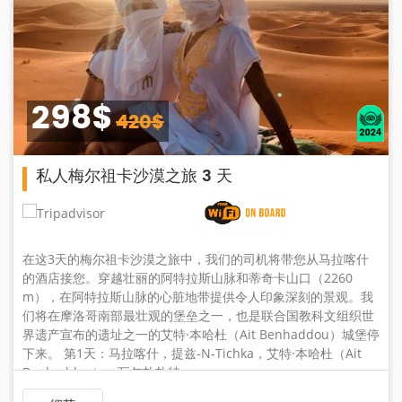
178$
238$
扎戈拉2天沙漠之旅
拉喀什
在Zagora和马拉喀什的Draa谷进行为期2天的沙漠野生
60
住一晚柏柏尔人的生活。探索骆驼背上不断变化的沙丘
景观。我
点点的天空下入睡，跟随好莱坞皇室的脚步，参观世界
文组织世
Ait Ben Haddou。 第一天：马拉喀什-艾特本哈杜-瓦尔
u）城堡停
德拉瓦利-扎戈拉-沙丘: 清晨从马拉喀什出发，途经Tich
Ait
阿特拉斯山脉，山高约2600m，这是一条蜿蜒的风景优
线，可欣赏到壮丽的景色 ...