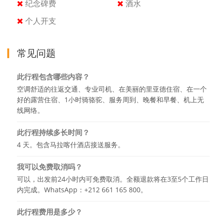
纪念碑费
酒水
第3天：Erfoud-Todra-Tinerhir:
个人开支
前往廷吉尔（Tinerhir），途经托德拉峡谷（Todra
gorges），那里是高高的岩石峭壁。在这里，发生了许
多摄影作品。午餐，然后有空。在舒适的Riad餐厅享用
常见问题
晚餐和过夜。
此行程包含哪些内容？
第4天：廷吉尔-瓦尔扎扎特-马拉喀什:
空调舒适的往返交通、专业司机、在美丽的里亚德住宿、在一个
穿过戴德斯山谷出发前往瓦尔扎扎特，绰号“千古堡”。崇
好的露营住宿、1小时骑骆驼、服务周到、晚餐和早餐、机上无
高的景观经过：设防的粘土村庄，古堡，古堡...午餐和参
线网络。
观该地区最著名的古堡：陶里尔特古堡和本埃·哈杜
此行程持续多长时间？
（AïtBen Haddou）古堡，这是许多电影作品的拍摄场
4 天。包含马拉喀什酒店接送服务。
所，被列为世界遗产联合国教科文组织。
下午结束时通过Tizin-Tichka通行证返回马拉喀什。
我可以免费取消吗？
可以，出发前24小时内可免费取消。全额退款将在3至5个工作日
内完成。WhatsApp：+212 661 165 800。
此行程费用是多少？