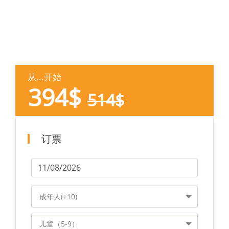
从...开始
394
$
514
$
订票
成年人(+10)
儿童（5-9）