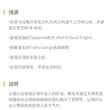
强调
•欣赏马拉喀什和瓦尔扎扎特之间成千上万种山色，并参
观古堡艾特·本·哈杜。
•参观美丽的Tazzarine村庄-Alnif-Erfoud-Tinghir。
•探索著名的Todra Gorge悬崖峭壁。
•发现沙漠的丰富之处。
•欣赏壮丽景色，享受欢乐时刻。
说明
让我们去发现沙漠中蓝人的区域。摩洛哥通过月球景观
和撒哈拉沙漠前的路线向我们揭示了其野性，让我们以
令人赞叹的色彩潜入其大气中。