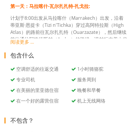
第一天：马拉喀什-瓦尔扎扎特-扎戈拉:
计划于8:00出发从马拉喀什（Marrakech）出发，沿着
蒂亚斯·恩提卡（Tizi n'Tichka）穿过高阿特拉斯（High
Atlas）的路前往瓦尔扎扎特（Ouarzazate），然后继续
前往通往阿格德斯村（Agdez）的路线，该村标志着山谷
阅读更多 ...
的源头从德拉（Draa）起，那里有6个棕榈树林，穿过月
球景观和撒哈拉沙漠之前的路线，通往萨戈拉
包含什么
（Zagora），萨戈拉是萨阿迪亚王朝的故乡。您将度过
旅行的第一夜。
空调舒适的往返交通
1小时骑骆驼
在Zagora的自助晚餐中享用晚餐和通宵。
专业司机
服务周到
在美丽的里亚德住宿
晚餐和早餐
第2天：Zagora-Erfoud-Merzouga:
在一个好的露营住宿
机上无线网络
沿着N'Kob，Mellal，Tazzarine和Alnif的棕榈树林经过
广阔的石质平原，出发前往Erfoud。一路上吃午餐。在
梅尔祖卡（Merzouga）的露营地享用晚餐和通宵住宿，
不包含？
欣赏著名的梅尔祖卡（Merzouga）沙丘日出时的全景